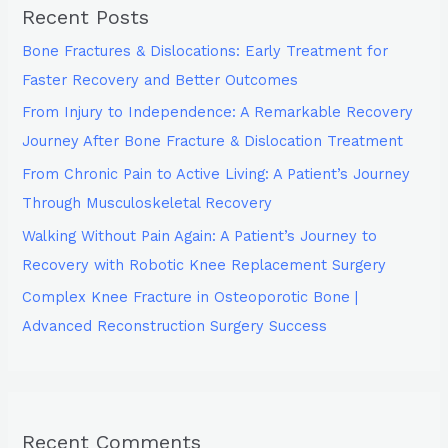
Recent Posts
Bone Fractures & Dislocations: Early Treatment for
Faster Recovery and Better Outcomes
From Injury to Independence: A Remarkable Recovery
Journey After Bone Fracture & Dislocation Treatment
From Chronic Pain to Active Living: A Patient’s Journey
Through Musculoskeletal Recovery
Walking Without Pain Again: A Patient’s Journey to
Recovery with Robotic Knee Replacement Surgery
Complex Knee Fracture in Osteoporotic Bone |
Advanced Reconstruction Surgery Success
Recent Comments