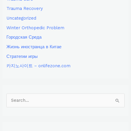
Trauma Recovery
Uncategorized
Winter Orthopedic Problem
Городская Среда
Жизнь иностранца в Китае
Стратегии игры
카지노사이트 – onlifezone.com
S
e
a
r