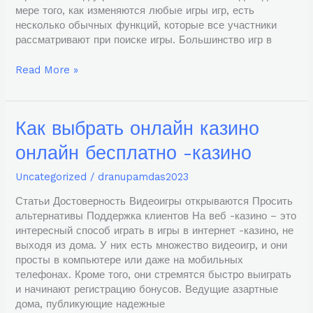
мере того, как изменяются любые игры игр, есть
несколько обычных функций, которые все участники
рассматривают при поиске игры. Большинство игр в
Read More »
Как
Как выбрать онлайн казино
выбрать
онлайн бесплатно -казино
онлайн
казино
Uncategorized
/
dranupamdas2023
онлайн
бесплатно
Статьи Достоверность Видеоигры открываются Просить
-казино
альтернативы Поддержка клиентов На веб -казино – это
интересный способ играть в игры в интернет -казино, не
выходя из дома. У них есть множество видеоигр, и они
просты в компьютере или даже на мобильных
телефонах. Кроме того, они стремятся быстро выиграть
и начинают регистрацию бонусов. Ведущие азартные
дома, публикующие надежные