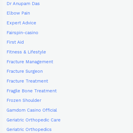
Dr Anupam Das
Elbow Pain
Expert Advice
Fairspin-casino
First Aid
Fitness & Lifestyle
Fracture Management
Fracture Surgeon
Fracture Treatment
Fragile Bone Treatment
Frozen Shoulder
Gamdom Casino Official
Geriatric Orthopedic Care
Geriatric Orthopedics