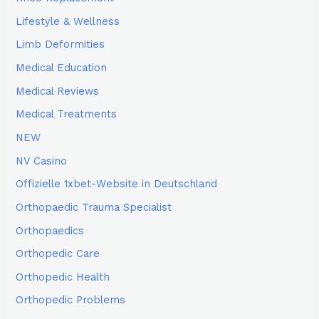
Lifestyle & Wellness
Limb Deformities
Medical Education
Medical Reviews
Medical Treatments
NEW
NV Casino
Offizielle 1xbet-Website in Deutschland
Orthopaedic Trauma Specialist
Orthopaedics
Orthopedic Care
Orthopedic Health
Orthopedic Problems