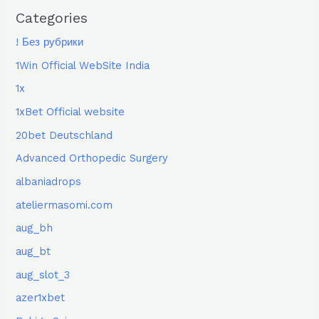
Categories
! Без рубрики
1Win Official WebSite India
1x
1xBet Official website
20bet Deutschland
Advanced Orthopedic Surgery
albaniadrops
ateliermasomi.com
aug_bh
aug_bt
aug_slot_3
azer1xbet