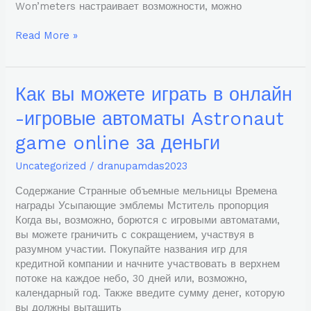
Won’meters настраивает возможности, можно
Read More »
Как
Как вы можете играть в онлайн
вы
-игровые автоматы Astronaut
можете
играть
game online за деньги
в
онлайн
Uncategorized
/
dranupamdas2023
-игровые
автоматы
Содержание Странные объемные мельницы Времена
Astronaut
награды Усыпающие эмблемы Мститель пропорция
game
Когда вы, возможно, борются с игровыми автоматами,
online
вы можете граничить с сокращением, участвуя в
за
разумном участии. Покупайте названия игр для
деньги
кредитной компании и начните участвовать в верхнем
потоке на каждое небо, 30 дней или, возможно,
календарный год. Также введите сумму денег, которую
вы должны вытащить