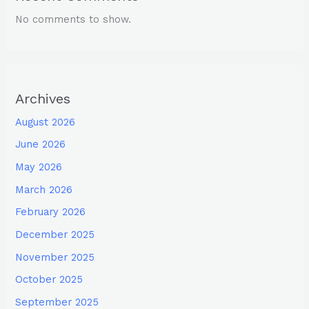
No comments to show.
Archives
August 2026
June 2026
May 2026
March 2026
February 2026
December 2025
November 2025
October 2025
September 2025