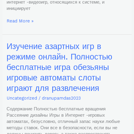
интернет -видеоигр, относящихся к системе, и
инициирует
Read More »
Изучение
Изучение азартных игр в
азартных
режиме онлайн. Полностью
игр
в
бесплатные игра обезьяны
режиме
онлайн.
игровые автоматы слоты
Полностью
играют для развлечения
бесплатные
игра
Uncategorized
/
dranupamdas2023
обезьяны
игровые
Содержание Полностью бесплатные вращения
автоматы
Рассеяние дизайны Игры в Интернет -игровых
слоты
автоматах, безусловно, отличный запас науки любые
играют
методы ставок. Они все в безопасности, если вы не
для
должны понизить дорогу, а также распространять